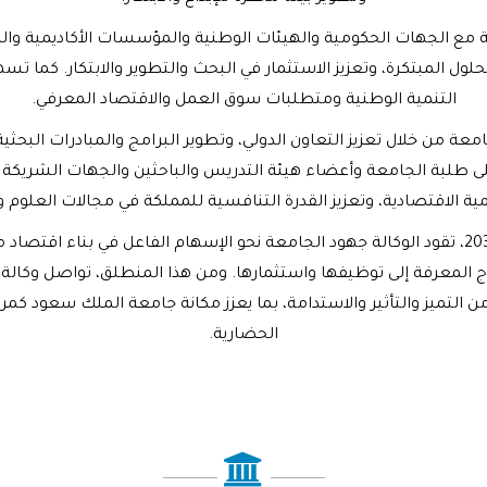
ة مع الجهات الحكومية والهيئات الوطنية والمؤسسات الأكاديمية والم
الحلول المبتكرة، وتعزيز الاستثمار في البحث والتطوير والابتكار. كم
التنمية الوطنية ومتطلبات سوق العمل والاقتصاد المعرفي.
معة من خلال تعزيز التعاون الدولي، وتطوير البرامج والمبادرات البحث
على طلبة الجامعة وأعضاء هيئة التدريس والباحثين والجهات الشريكة و
مية الاقتصادية، وتعزيز القدرة التنافسية للمملكة في مجالات العلوم وال
وانطلاقاً من مستهدفات رؤية المملكة العربية السعودية 2030، تقود الوكالة جهود الجامعة نحو الإسه
إنتاج المعرفة إلى توظيفها واستثمارها. ومن هذا المنطلق، تواصل وكال
من التميز والتأثير والاستدامة، بما يعزز مكانة جامعة الملك سعود كمركز
الحضارية.