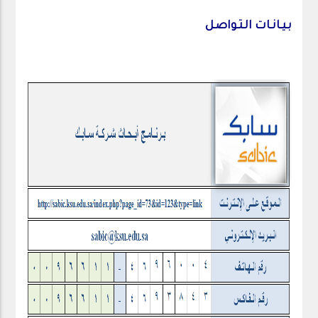
بـيـانـات الـتـواصـل